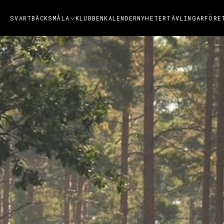
SVARTBÄCKSMÅLA
KLUBBEN
KALENDER
NYHETER
TÄVLINGAR
FÖRE