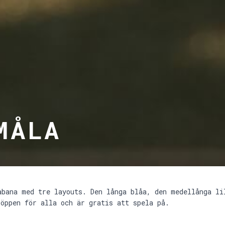
MÅLA
abana med tre layouts. Den långa blåa, den medellånga li
 öppen för alla och är gratis att spela på.