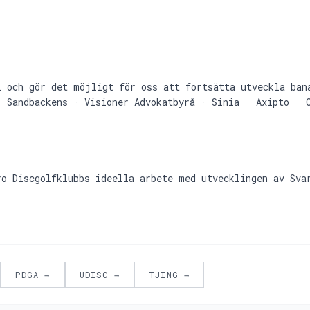
l och gör det möjligt för oss att fortsätta utveckla ban
· Sandbackens · Visioner Advokatbyrå · Sinia · Axipto · 
ro Discgolfklubbs ideella arbete med utvecklingen av Sva
PDGA →
UDISC →
TJING →