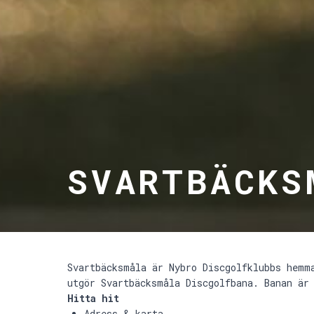
SVARTBÄCKS
Svartbäcksmåla är Nybro Discgolfklubbs hemm
utgör Svartbäcksmåla Discgolfbana. Banan är
Hitta hit
Adress & karta