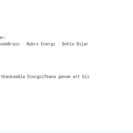
an:
CodeBrain · Nybro Energi · Bohls Bilar ·
rtbäcksmåla Discgolfbana genom att bli